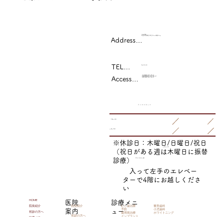
〒636-0002
奈良県北葛城郡王寺町王寺2-6-12​服部ビル4F
Address…
TEL…
0745-32-1015
・JR大和路線王寺駅 徒歩4分
Access…
・近鉄田原本線新王寺駅 徒歩４分
​・近鉄生駒線王寺駅 徒歩7分
月 火 水 木 金 土 日
9:00～13:00
14:30～19:00
※休診日：木曜日/日曜日/祝日
14:30～17:00
（祝日がある週は木曜日に振替
診療）
ヤオヒコのビル４階
入って左手のエレベー
ターで4階にお越しくださ
い
HOME
医院
診療メニ
院長紹介
むし歯治療
審美歯科
院長紹介
予防
小児歯科
案内
ュー
初診の方へ
歯周病治療
ホワイトニング
初診の方へ
インプラント