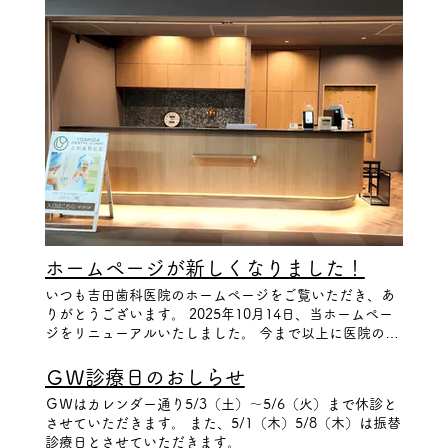
なります。 祝日の休診に伴い、 11月6日（木）・11月27
日（木） 臨時診療日 となります。 通常休診日の木曜日
なので、お時間のご希望に沿いやすく 予約も取りやすく
なっております。 また、水曜日・金曜日の17時以降も
予約枠のみある場合がございます。 詳しくはお問い合わ
せください。
ホームページが新しくなりました！
いつも吉田歯科医院のホームページをご覧いただき、あ
りがとうございます。 2025年10月14日、当ホームペー
ジをリニューアルいたしました。 今まで以上に医院の情
報をお知らせできるようになりました。 今後とも、よろ
しくお願いいたします。
ＧＷ診療日のおしらせ
ＧＷはカレンダー通り5/3（土）～5/6（火）まで休診と
させていただきます。 また、5/1（木）5/8（木）は振替
診療日とさせていただきます。