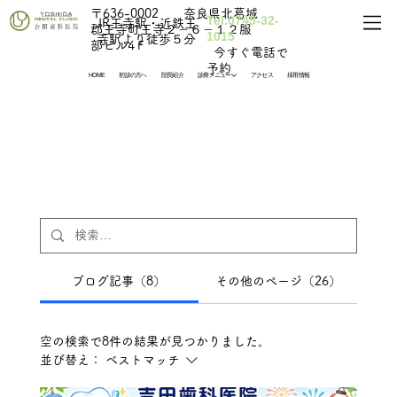
〒636-0002 奈良県北葛城
Tel.0745-32-
​JR王寺駅・近鉄王
郡王寺町王寺２－６－１２服
1015
寺駅より徒歩５分
部ビル4Ｆ
​ 今すぐ電話で
予約
HOME
初診の方へ
院長紹介
診療メニュー
アクセス
採用情報
ブログ記事（8）
その他のページ（26）
空の検索で8件の結果が見つかりました。
並び替え：
ベストマッチ