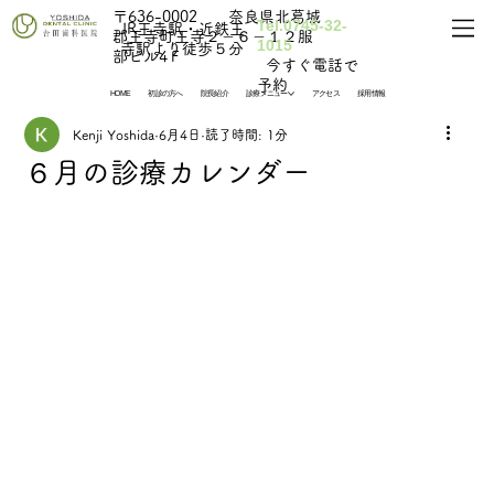
〒636-0002 奈良県北葛城
Tel.0745-32-
​JR王寺駅・近鉄王
郡王寺町王寺２－６－１２服
1015
寺駅より徒歩５分
部ビル4Ｆ
​ 今すぐ電話で
予約
HOME
初診の方へ
院長紹介
診療メニュー
アクセス
採用情報
Kenji Yoshida
6月4日
読了時間: 1分
６月の診療カレンダー