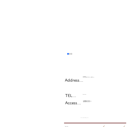
〒636-0002
奈良県北葛城郡王寺町王寺2-6-12​服部ビル4F
Address…
7月の診療カレンダー
TEL…
0745-32-1015
・JR大和路線王寺駅 徒歩4分
Access…
・近鉄田原本線新王寺駅 徒歩４分
​・近鉄生駒線王寺駅 徒歩7分
月 火 水 木 金 土 日
9:00～13:00