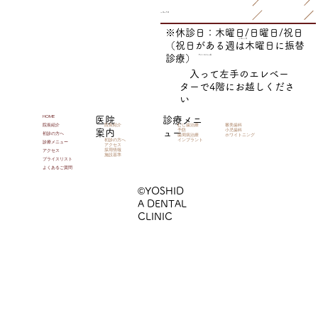
14:30～19:00
※休診日：木曜日/日曜日/祝日
14:30～17:00
（祝日がある週は木曜日に振替
診療）
ヤオヒコのビル４階
入って左手のエレベー
ターで4階にお越しくださ
い
HOME
医院
診療メニ
院長紹介
むし歯治療
審美歯科
院長紹介
予防
小児歯科
案内
ュー
初診の方へ
歯周病治療
ホワイトニング
初診の方へ
インプラント
診療メニュー
アクセス
採用情報
アクセス
施設基準
プライスリスト
よくあるご質問
©YOSHID
A DENTAL
CLINIC